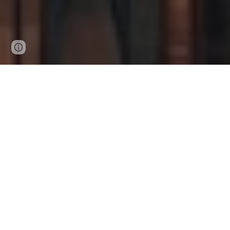
Page
Google Sites
Report abuse
updated
LARISMA (Lembaga Riset Mutiara Akbar) m
pendidikan. Kami menaungi dua unit utam
Rumah Jurnal – fokus pada publikasi ilmi
PT. Larisma Konsultan Pendidikan – fok