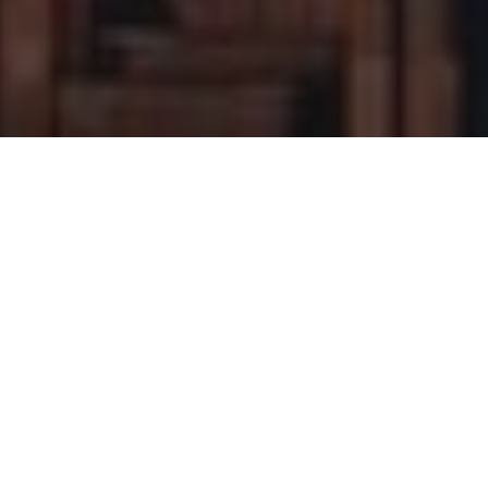
idang riset akademik dan konsultasi
 pengembangan institusi pendidikan