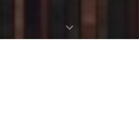
erupakan lembaga profesional yang bergerak dalam b
a:
ah dan kegiatan riset.
us pada layanan pelatihan, penyusunan kurikulum, dan